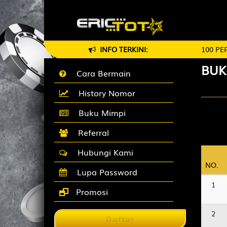
MEMBER 20 % | BBFS 9 DIGIT | MINIMAL BET 100 PERAK | BONU
INFO TERKINI:
BUK
Cara Bermain
History Nomor
Buku Mimpi
Referral
Hubungi Kami
NO.
NO.
Lupa Password
1
Promosi
2
Daftar