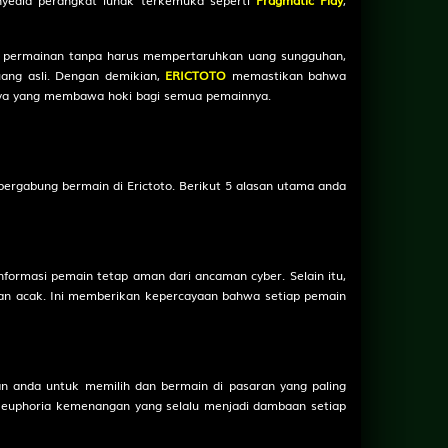
nyedia perangkat lunak terkemuka seperti
Pragmatic Play
,
2D
96 (98-14-63-
64)
a permainan tanpa harus mempertaruhkan uang sungguhan,
2D
97 (00-42-11-
ng asli. Dengan demikian,
ERICTOTO
memastikan bahwa
92)
caya yang membawa hoki bagi semua pemainnya.
2D
99 (91-30-60-
80)
3D
000
 bergabung bermain di Erictoto. Berikut 5 alasan utama anda
3D
001
3D
002
formasi pemain tetap aman dari ancaman cyber. Selain itu,
3D
004
dan acak. Ini memberikan kepercayaan bahwa setiap pemain
3D
005
3D
490
 anda untuk memilih dan bermain di pasaran yang paling
3D
099
. euphoria kemenangan yang selalu menjadi dambaan setiap
3D
412