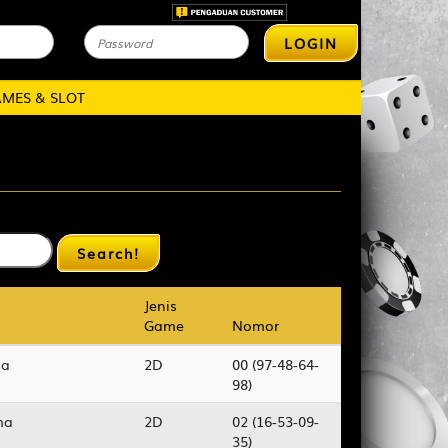
LOGIN
Jenis
Jenis
Game
Game
Nomor
Nomor
na
2D
00 (97-48-64-
98)
ma
2D
02 (16-53-09-
35)