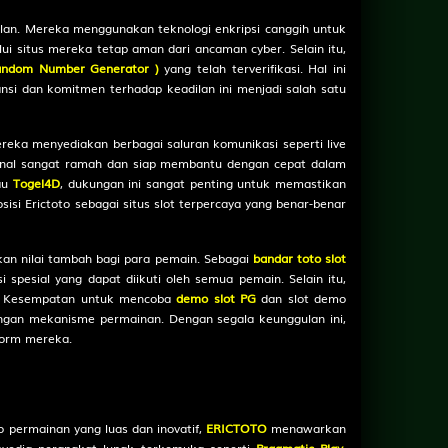
2D
83 (59-36-26-
86)
n. Mereka menggunakan teknologi enkripsi canggih untuk
i situs mereka tetap aman dari ancaman cyber. Selain itu,
2D
84 (86-23-39-
ndom Number Generator )
yang telah terverifikasi. Hal ini
73)
si dan komitmen terhadap keadilan ini menjadi salah satu
akenaka
2D
85 (75-25-42-
52)
reka menyediakan berbagai saluran komunikasi seperti live
nal sangat ramah dan siap membantu dengan cepat dalam
dipati
2D
86 (84-33-37-
tau
Togel4D
, dukungan ini sangat penting untuk memastikan
83)
i Erictoto sebagai situs slot terpercaya yang benar-benar
2D
87 (88-09-33-
59)
an nilai tambah bagi para pemain. Sebagai
bandar toto slot
pesial yang dapat diikuti oleh semua pemain. Selain itu,
2D
91 (99-06-66-
ia. Kesempatan untuk mencoba
demo slot PG
dan slot demo
56)
ngan mekanisme permainan. Dengan segala keunggulan ini,
tform mereka.
arung - Siti Sundari
2D
92 (95-47-62-
97)
2D
95 (92-01-65-
51)
 permainan yang luas dan inovatif,
ERICTOTO
menawarkan