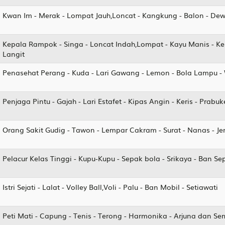
Kwan Im - Merak - Lompat Jauh,Loncat - Kangkung - Balon - Dew
Kepala Rampok - Singa - Loncat Indah,Lompat - Kayu Manis - Ker
Langit
Penasehat Perang - Kuda - Lari Gawang - Lemon - Bola Lampu -
Penjaga Pintu - Gajah - Lari Estafet - Kipas Angin - Keris - Prabu
Orang Sakit Gudig - Tawon - Lempar Cakram - Surat - Nanas - 
Pelacur Kelas Tinggi - Kupu-Kupu - Sepak bola - Srikaya - Ban S
Istri Sejati - Lalat - Volley Ball,Voli - Palu - Ban Mobil - Setiawati
Peti Mati - Capung - Tenis - Terong - Harmonika - Arjuna dan S