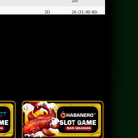
20)
2D
26 (31-90-80-
40)
Dewi Supraba
2D
27 (19-61-06-
11)
2D
32 (03-60-18-
10)
2D
34 (36-73-89-
23)
bat - Sayempraba
2D
36 (34-83-87-
33)
- Truk - Gareng
2D
37 (38-59-83-
09)
2D
40 (43-76-78-
26)
Untari
2D
38 (37-67-84-