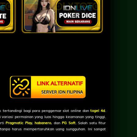
17)
asamuka
2D
48 (46-00-79-
50)
atot Kaca
2D
57 (74-08-47-
58)
2D
58 (67-07-94-
57)
 Api - Abilawa
2D
67 (58-38-23-
88)
LINK ALTERNATIF
2D
71 (72-43-45-
SERVER IDN FILIPINA
93)
2D
80 (73-49-48-
99)
 tertandingi bagi para penggemar slot online dan
togel 4d
.
 variasi permainan yang luas hingga keamanan yang tinggi.
2D
81 (76-44-49-
rti
Pragmatic Play
,
habanero
, dan
PG Soft
. Salah satu fitur
94)
tanpa harus mempertaruhkan uang sungguhan. Ini sangat