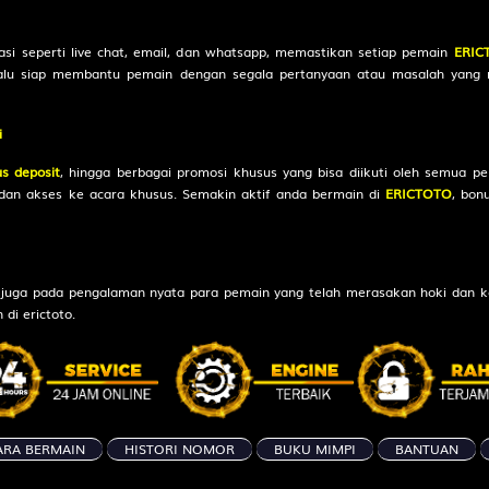
Alat Tulis Cina
asi seperti live chat, email, dan whatsapp, memastikan setiap pemain
ERIC
elalu siap membantu pemain dengan segala pertanyaan atau masalah yang
Ambil Air
Ambil Daun
i
Anak Kambing Menyusu
s deposit
, hingga berbagai promosi khusus yang bisa diikuti oleh semua pe
, dan akses ke acara khusus. Semakin aktif anda bermain di
ERICTOTO
, bon
Anak Kunci
Anak Naik Sepeda
Angkat Barang
pi juga pada pengalaman nyata para pemain yang telah merasakan hoki dan 
di erictoto.
Weker
Wat Siam
Wanita Pulang
Ubi
ARA BERMAIN
HISTORI NOMOR
BUKU MIMPI
BANTUAN
Tusuk Gigi