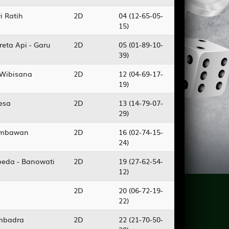
i Ratih
2D
04 (12-65-05-
15)
eta Api - Garu
2D
05 (01-89-10-
39)
 Wibisana
2D
12 (04-69-17-
19)
kesa
2D
13 (14-79-07-
29)
Jembawan
2D
16 (02-74-15-
24)
epeda - Banowati
2D
19 (27-62-54-
12)
2D
20 (06-72-19-
22)
embadra
2D
22 (21-70-50-