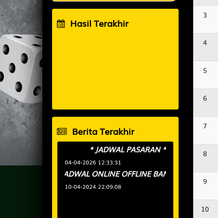
3
Hasil Terakhir
PCSO
6
9
6
4
4
OREGON06
6
0
7
9
KENTUCKY EVE
6
6
1
7
5
LYONLOTTERY
1
7
0
0
6
7
Berita Terakhir
* JADWAL PASARAN *
8
04-04-2026 12:33:31
* JADWAL ONLINE OFFLINE BANK *
9
10-04-2024 22:09:08
10