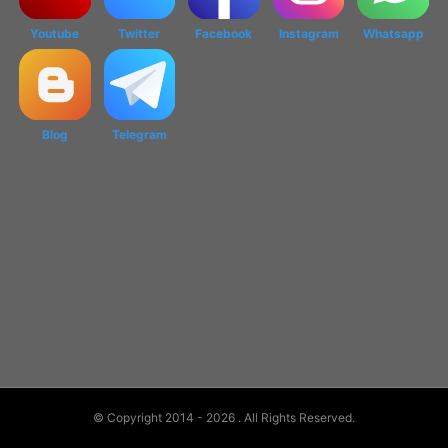
Youtube
Twitter
Facebook
Instagram
Whatsapp
Blog
Telegram
© Copyright 2014 - 2026
. All Rights Reserved.