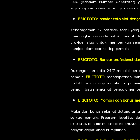
RNG (Random Number Generator) yang
kepercayaan bahwa setiap pemain mem
ERICTOTO: bandar toto slot denga
Keberagaman 37 pasaran togel yang
memungkinkan anda untuk memilih dan
provider siap untuk memberikan sen
menjadi dambaan setiap pemain.
ERICTOTO: Bandar profesional dan
Dukungan tersedia 24/7 melalui berb
pemain
ERICTOTO
mendapatkan bant
terlatih selalu siap membantu pema
pemain bisa menikmati pengalaman b
ERICTOTO: Promosi dan bonus men
Mulai dari bonus selamat datang unt
semua pemain. Program loyalitas d
eksklusif, dan akses ke acara khusus.
banyak dapat anda kumpulkan.